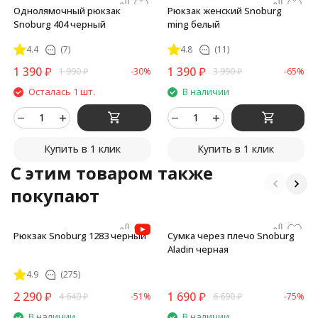
Однолямочный рюкзак
Рюкзак женский Snoburg
Snoburg 404 черный
ming белый
4.4
(7)
4.8
(11)
1 390
₽
1 390
₽
1 990
₽
-30%
3 990
₽
-65%
Осталась 1 шт.
В наличии
Купить в 1 клик
Купить в 1 клик
C этим товаром также
покупают
Рюкзак Snoburg 1283 черный
Сумка через плечо Snoburg
Aladin черная
4.9
(275)
2 290
₽
1 690
₽
4 640
₽
-51%
6 690
₽
-75%
В наличии
В наличии