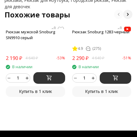
рюкзаки
,
Рюкзак для ноутбука
,
Городской рюкзак
,
Рюкзак
для девочек
Похожие товары
Рюкзак мужской Snoburg
Рюкзак Snoburg 1283 черный
SN9910 серый
4.9
(275)
2 190
₽
2 290
₽
4 640
₽
-53%
4 640
₽
-51%
В наличии
В наличии
Купить в 1 клик
Купить в 1 клик